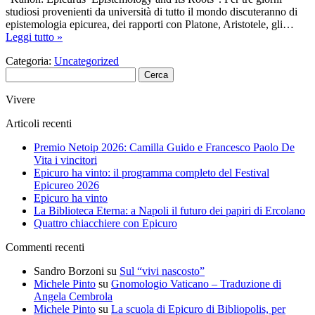
studiosi provenienti da università di tutto il mondo discuteranno di
epistemologia epicurea, dei rapporti con Platone, Aristotele, gli…
Leggi tutto »
Categoria:
Uncategorized
Ricerca
per:
Vivere
Articoli recenti
Premio Netoip 2026: Camilla Guido e Francesco Paolo De
Vita i vincitori
Epicuro ha vinto: il programma completo del Festival
Epicureo 2026
Epicuro ha vinto
La Biblioteca Eterna: a Napoli il futuro dei papiri di Ercolano
Quattro chiacchiere con Epicuro
Commenti recenti
Sandro Borzoni
su
Sul “vivi nascosto”
Michele Pinto
su
Gnomologio Vaticano – Traduzione di
Angela Cembrola
Michele Pinto
su
La scuola di Epicuro di Bibliopolis, per