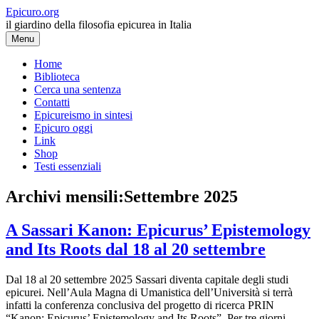
Vai
Epicuro.org
al
il giardino della filosofia epicurea in Italia
contenuto
Menu
Home
Biblioteca
Cerca una sentenza
Contatti
Epicureismo in sintesi
Epicuro oggi
Link
Shop
Testi essenziali
Archivi mensili:
Settembre 2025
A Sassari Kanon: Epicurus’ Epistemology
and Its Roots dal 18 al 20 settembre
Dal 18 al 20 settembre 2025 Sassari diventa capitale degli studi
epicurei. Nell’Aula Magna di Umanistica dell’Università si terrà
infatti la conferenza conclusiva del progetto di ricerca PRIN
“Kanon: Epicurus’ Epistemology and Its Roots”. Per tre giorni