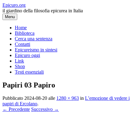
Vai
Epicuro.org
al
il giardino della filosofia epicurea in Italia
contenuto
Menu
Home
Biblioteca
Cerca una sentenza
Contatti
Epicureismo in sintesi
Epicuro oggi
Link
Shop
Testi essenziali
Papiri 03 Papiro
Pubblicato
2024-08-20
alle
1280 × 963
in
L’emozione di vedere i
papiri di Ercolano
.
← Precedente
Successivo →