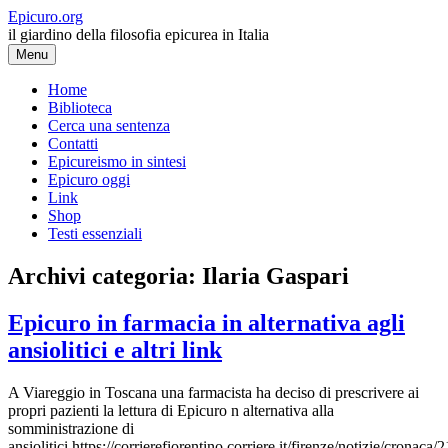
Vai
Epicuro.org
al
il giardino della filosofia epicurea in Italia
contenuto
Menu
Home
Biblioteca
Cerca una sentenza
Contatti
Epicureismo in sintesi
Epicuro oggi
Link
Shop
Testi essenziali
Archivi categoria:
Ilaria Gaspari
Epicuro in farmacia in alternativa agli
ansiolitici e altri link
A Viareggio in Toscana una farmacista ha deciso di prescrivere ai
propri pazienti la lettura di Epicuro n alternativa alla
somministrazione di
ansiolitici.https://corrierefiorentino.corriere.it/firenze/notizie/cronac