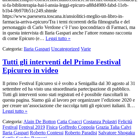
si-fa-biblioterapia-hai-l-ansia-leggi-epicuro-a88d4980-fabd-11eb-
b1b4-9b970b51c249.shtmle
https://www.paesesera.toscana.it/ansiolitici-meglio-un-libro-in-
farmacia-arriva-epicuro/Tra i temi ricorrenti della filmografia e del
personaggio di Carlo Verdone c’è l’uso ipocondriaco di Farmaci, ma
in questa intervista di Ilaria Gaspari anche l’attore romano racconta
di come Epicuro (e…
Leggi tutto »
Categoria:
Ilaria Gaspari
Uncategorized
Varie
Tutti gli interventi del Primo Festival
Epicureo in video
Il primo Festival Epicureo si è svolto a Senigallia dal 30 agosto al 31
settembre ed ha visto una straordinaria partecipazione di pubblico.
Tutti gli interventi sono stati registrati ed è possibile riascoltarli in
questa pagina. Siamo già al lavoro per organizzare l’edizione 2020 e
per creare un’associazione che raccolga tutti gli epicurei italiani. Il…
Leggi tutto »
Categoria:
Alain De Botton
Catia Coacci
Costanza Polastri
Felicità
Festival
Festival 2019
Fisica
Goffredo Coppola
Grazia Talia Calvi
Ilaria Gaspari
Roberto Contessi
Roberto Paradisi
Salvatore Shogaku