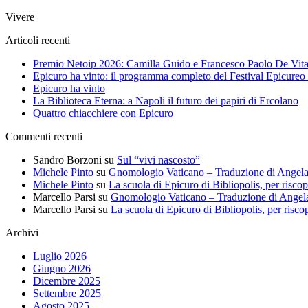
per:
Vivere
Articoli recenti
Premio Netoip 2026: Camilla Guido e Francesco Paolo De Vita i
Epicuro ha vinto: il programma completo del Festival Epicureo
Epicuro ha vinto
La Biblioteca Eterna: a Napoli il futuro dei papiri di Ercolano
Quattro chiacchiere con Epicuro
Commenti recenti
Sandro Borzoni
su
Sul “vivi nascosto”
Michele Pinto
su
Gnomologio Vaticano – Traduzione di Angel
Michele Pinto
su
La scuola di Epicuro di Bibliopolis, per riscop
Marcello Parsi
su
Gnomologio Vaticano – Traduzione di Angel
Marcello Parsi
su
La scuola di Epicuro di Bibliopolis, per riscop
Archivi
Luglio 2026
Giugno 2026
Dicembre 2025
Settembre 2025
Agosto 2025