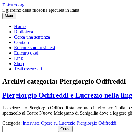
Vai
Epicuro.org
al
il giardino della filosofia epicurea in Italia
contenuto
Menu
Home
Biblioteca
Cerca una sentenza
Contatti
Epicureismo in sintesi
Epicuro oggi
Link
Shop
Testi essenziali
Archivi categoria:
Piergiorgio Odifreddi
Piergiorgio Odifreddi e Lucrezio nella lingu
Lo scienziato Piergiorgio Odifreddi sta portando in giro per l’Italia lo
spettacolo al Teatro Nuovo Melograno di Senigallia dove a leggere gl
Categoria:
Interviste
Opere su Lucrezio
Piergiorgio Odifreddi
Ricerca