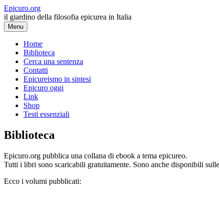
Vai
Epicuro.org
al
il giardino della filosofia epicurea in Italia
contenuto
Menu
Home
Biblioteca
Cerca una sentenza
Contatti
Epicureismo in sintesi
Epicuro oggi
Link
Shop
Testi essenziali
Biblioteca
Epicuro.org pubblica una collana di ebook a tema epicureo.
Tutti i libri sono scaricabili gratuitamente. Sono anche disponibili sull
Ecco i volumi pubblicati: