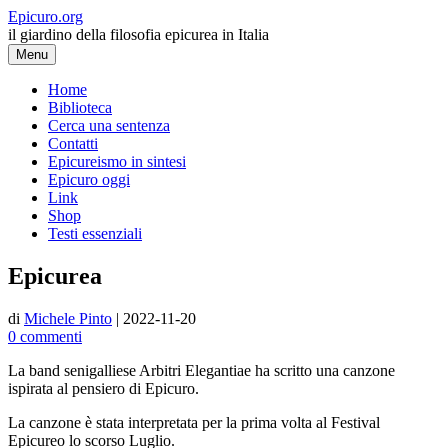
Vai
Epicuro.org
al
il giardino della filosofia epicurea in Italia
contenuto
Menu
Home
Biblioteca
Cerca una sentenza
Contatti
Epicureismo in sintesi
Epicuro oggi
Link
Shop
Testi essenziali
Epicurea
di
Michele Pinto
|
2022-11-20
0 commenti
La band senigalliese Arbitri Elegantiae ha scritto una canzone
ispirata al pensiero di Epicuro.
La canzone è stata interpretata per la prima volta al Festival
Epicureo lo scorso Luglio.