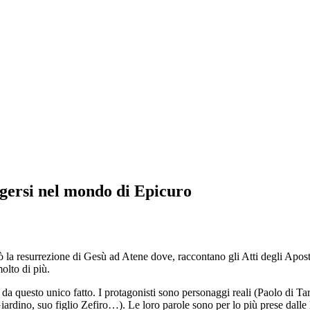
ersi nel mondo di Epicuro
 dove, raccontano gli Atti degli Apostoli, incontrò alcuni filosofi epic
i sono personaggi reali (Paolo di Tarso, il suo discepolo Timoteo…) e pe
le lettere di San Paolo e dalle massime di Epicuro.