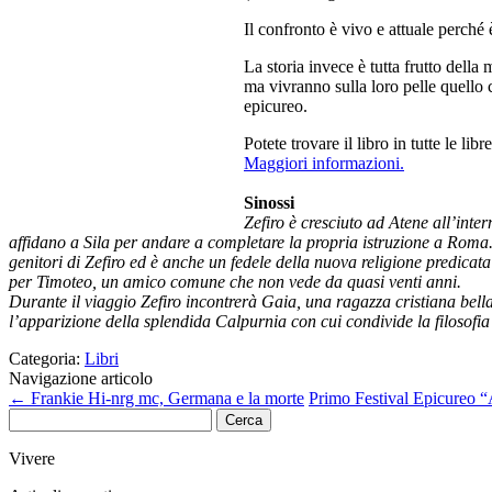
Il confronto è vivo e attuale perché è quello che si è verificato in me
La storia invece è tutta frutto della mia fantasia, ma creata intorno ad 
quello che proclamano. Così dalla stessa situazione, o da situazioni 
Potete trovare il libro in tutte le librerie (forse sarà necessario ordinarlo
Maggiori informazioni.
Sinossi
Zefiro è cresciuto ad Atene all’interno del Giardino di Epicuro, una del
completare la propria istruzione a Roma. Zefiro, appassionato di cors
un fedele della nuova religione predicata da Paolo di Tarso che si sta
che non vede da quasi venti anni.
Durante il viaggio Zefiro incontrerà Gaia, una ragazza cristiana bell
l’apparizione della splendida Calpurnia con cui condivide la filosofia
Categoria:
Libri
Navigazione articolo
←
Frankie Hi-nrg mc, Germana e la morte
Primo Festival Epicureo “Am
Ricerca
per:
Vivere
Articoli recenti