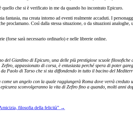
 da quando ho incontrato Epicuro.
eventi realmente accaduti. I personaggi non si limiteranno a confrontarsi 
analoghe, un personaggio cristiano ne uscirà diversamente da un persona
) e nelle librerie online.
le più prestigiose scuole filosofiche della città e dell’Impero Romano. A
a, è entusiasta perché spera di poter gareggiare al Circo Massimo. Sila
 diffondendo in tutto il bacino del Mediterraneo. Prima di partire Dafn
a come un angelo con la quale raggiungerà Roma dove verrà creduto un cr
 epicurea sconvolgeranno la vita di Zefiro fino a quando, molti anni do
icizia, filosofia della felicità”
→