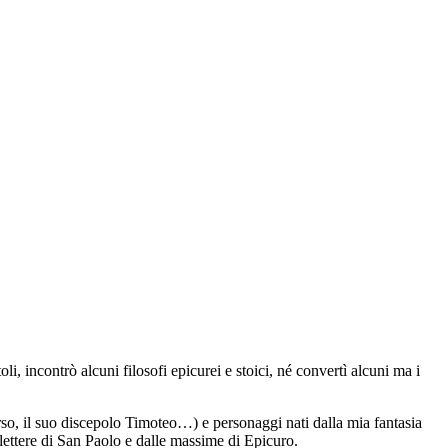
urei e stoici, né convertì alcuni ma i più lo schernirono. Non sappiamo
rsonaggi nati dalla mia fantasia (Dafne, la figlia dello scolarca del