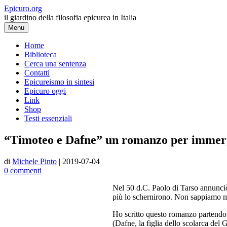
Vai
Epicuro.org
al
il giardino della filosofia epicurea in Italia
contenuto
Menu
Home
Biblioteca
Cerca una sentenza
Contatti
Epicureismo in sintesi
Epicuro oggi
Link
Shop
Testi essenziali
“Timoteo e Dafne” un romanzo per immerg
di
Michele Pinto
|
2019-07-04
0 commenti
Nel 50 d.C. Paolo di Tarso annunciò la resurrezione di Gesù ad Atene
molto di più.
Ho scritto questo romanzo partendo da questo unico fatto. I protagonist
Giardino, suo figlio Zefiro…). Le loro parole sono per lo più prese dal