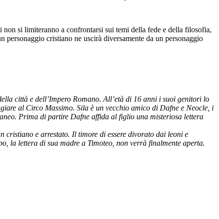
sui temi della fede e della filosofia, ma vivranno sulla loro pelle
ggio epicureo.
ll’età di 16 anni i suoi genitori lo affidano a Sila per andare a
 è un vecchio amico di Dafne e Neocle, i genitori di Zefiro ed è anche
e affida al figlio una misteriosa lettera per Timoteo, un amico comune
istiano e arrestato. Il timore di essere divorato dai leoni e
po, la lettera di sua madre a Timoteo, non verrà finalmente aperta.