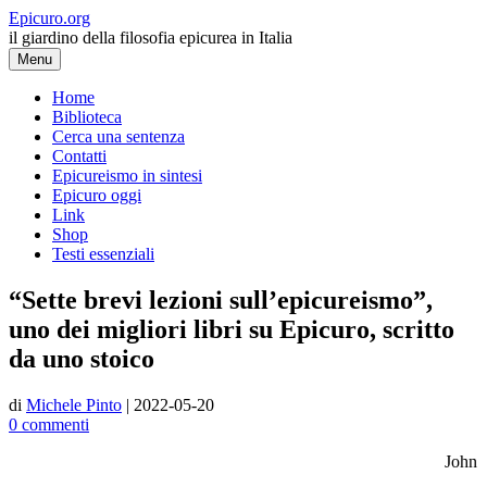
Vai
Epicuro.org
al
il giardino della filosofia epicurea in Italia
contenuto
Menu
Home
Biblioteca
Cerca una sentenza
Contatti
Epicureismo in sintesi
Epicuro oggi
Link
Shop
Testi essenziali
“Sette brevi lezioni sull’epicureismo”,
uno dei migliori libri su Epicuro, scritto
da uno stoico
di
Michele Pinto
|
2022-05-20
0 commenti
John